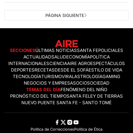
PÁGINA SIGUIENTE
SECCIONES
ÚLTIMAS NOTICIAS
SANTA FE
POLICIALES
ACTUALIDAD
SALUD
ECONOMÍA
POLÍTICA
INTERNACIONALES
CIENCIA
AIRE AGRO
ESPECTÁCULOS
DEPORTES
RECETAS
DESDE EL SOFÁ
ESTILO DE VIDA
TECNOLOGÍA
TURISMO
VIRAL
ASTROLOGÍA
GAMING
NEGOCIOS Y EMPRESAS
OCIO
SOCIEDAD
TEMAS DEL DÍA
FENÓMENO DEL NIÑO
PRONÓSTICO DEL TIEMPO
SANTA FE
LEY DE TIERRAS
NUEVO PUENTE SANTA FE - SANTO TOMÉ
Política de Correcciones
Politica de Ética