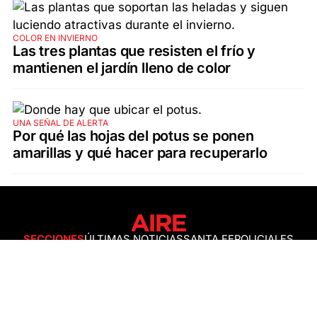
COLOR EN INVIERNO
Las tres plantas que resisten el frío y
mantienen el jardín lleno de color
UNA SEÑAL DE ALERTA
Por qué las hojas del potus se ponen
amarillas y qué hacer para recuperarlo
SECCIONES
ÚLTIMAS NOTICIAS
SANTA FE
POLICIALES
ACTUALIDAD
SALUD
ECONOMÍA
POLÍTICA
INTERNACIONALES
CIENCIA
AIRE AGRO
ESPECTÁCULOS
DEPORTES
RECETAS
DESDE EL SOFÁ
ESTILO DE VIDA
TECNOLOGÍA
TURISMO
VIRAL
ASTROLOGÍA
GAMING