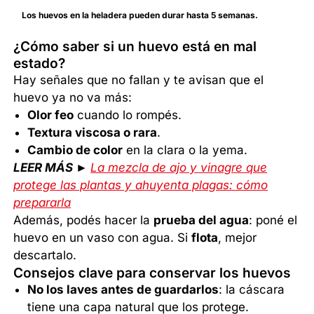
Los huevos en la heladera pueden durar hasta 5 semanas.
¿Cómo saber si un huevo está en mal
estado?
Hay señales que no fallan y te avisan que el
huevo ya no va más:
Olor feo
cuando lo rompés.
Textura viscosa o rara
.
Cambio de color
en la clara o la yema.
LEER MÁS ►
La mezcla de ajo y vinagre que
protege las plantas y ahuyenta plagas: cómo
prepararla
Además, podés hacer la
prueba del agua
: poné el
huevo en un vaso con agua. Si
flota
, mejor
descartalo.
Consejos clave para conservar los huevos
No los laves antes de guardarlos
: la cáscara
tiene una capa natural que los protege.