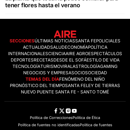
tener flores hasta el verano
SECCIONES
ÚLTIMAS NOTICIAS
SANTA FE
POLICIALES
ACTUALIDAD
SALUD
ECONOMÍA
POLÍTICA
INTERNACIONALES
CIENCIA
AIRE AGRO
ESPECTÁCULOS
DEPORTES
RECETAS
DESDE EL SOFÁ
ESTILO DE VIDA
TECNOLOGÍA
TURISMO
VIRAL
ASTROLOGÍA
GAMING
NEGOCIOS Y EMPRESAS
OCIO
SOCIEDAD
TEMAS DEL DÍA
FENÓMENO DEL NIÑO
PRONÓSTICO DEL TIEMPO
SANTA FE
LEY DE TIERRAS
NUEVO PUENTE SANTA FE - SANTO TOMÉ
Política de Correcciones
Politica de Ética
Política de fuentes no identificadas
Política de fuentes