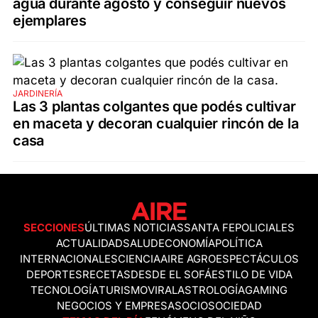
agua durante agosto y conseguir nuevos
ejemplares
JARDINERÍA
Las 3 plantas colgantes que podés cultivar
en maceta y decoran cualquier rincón de la
casa
SECCIONES
ÚLTIMAS NOTICIAS
SANTA FE
POLICIALES
ACTUALIDAD
SALUD
ECONOMÍA
POLÍTICA
INTERNACIONALES
CIENCIA
AIRE AGRO
ESPECTÁCULOS
DEPORTES
RECETAS
DESDE EL SOFÁ
ESTILO DE VIDA
TECNOLOGÍA
TURISMO
VIRAL
ASTROLOGÍA
GAMING
NEGOCIOS Y EMPRESAS
OCIO
SOCIEDAD