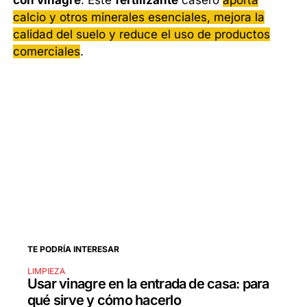
con vinagre
. Este
fertilizante
casero
aporta
calcio y otros minerales esenciales, mejora la
calidad del suelo y reduce el uso de productos
comerciales
.
TE PODRÍA INTERESAR
LIMPIEZA
Usar vinagre en la entrada de casa: para
qué sirve y cómo hacerlo