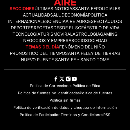
SECCIONES
ÚLTIMAS NOTICIAS
SANTA FE
POLICIALES
ACTUALIDAD
SALUD
ECONOMÍA
POLÍTICA
INTERNACIONALES
CIENCIA
AIRE AGRO
ESPECTÁCULOS
DEPORTES
RECETAS
DESDE EL SOFÁ
ESTILO DE VIDA
TECNOLOGÍA
TURISMO
VIRAL
ASTROLOGÍA
GAMING
NEGOCIOS Y EMPRESAS
OCIO
SOCIEDAD
TEMAS DEL DÍA
FENÓMENO DEL NIÑO
PRONÓSTICO DEL TIEMPO
SANTA FE
LEY DE TIERRAS
NUEVO PUENTE SANTA FE - SANTO TOMÉ
Política de Correcciones
Politica de Ética
Política de fuentes no identificadas
Política de fuentes
Política sin firmas
Política de verificación de datos y chequeo de información
Politica de Participation
Términos y Condiciones
RSS