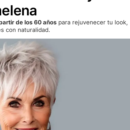
melena
partir de los 60 años
para rejuvenecer tu look,
s con naturalidad.