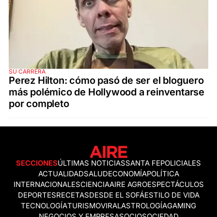
SU CARRERA
Perez Hilton: cómo pasó de ser el bloguero
más polémico de Hollywood a reinventarse
por completo
SECCIONES
ÚLTIMAS NOTICIAS
SANTA FE
POLICIALES
ACTUALIDAD
SALUD
ECONOMÍA
POLÍTICA
INTERNACIONALES
CIENCIA
AIRE AGRO
ESPECTÁCULOS
DEPORTES
RECETAS
DESDE EL SOFÁ
ESTILO DE VIDA
TECNOLOGÍA
TURISMO
VIRAL
ASTROLOGÍA
GAMING
NEGOCIOS Y EMPRESAS
OCIO
SOCIEDAD