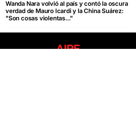
Wanda Nara volvió al país y contó la oscura
verdad de Mauro Icardi y la China Suárez:
"Son cosas violentas..."
SECCIONES
ÚLTIMAS NOTICIAS
SANTA FE
POLICIALES
ACTUALIDAD
SALUD
ECONOMÍA
POLÍTICA
INTERNACIONALES
CIENCIA
AIRE AGRO
ESPECTÁCULOS
DEPORTES
RECETAS
DESDE EL SOFÁ
ESTILO DE VIDA
TECNOLOGÍA
TURISMO
VIRAL
ASTROLOGÍA
GAMING
NEGOCIOS Y EMPRESAS
OCIO
SOCIEDAD
TEMAS DEL DÍA
FENÓMENO DEL NIÑO
PRONÓSTICO DEL TIEMPO
SANTA FE
LEY DE TIERRAS
NUEVO PUENTE SANTA FE - SANTO TOMÉ
Política de Correcciones
Politica de Ética