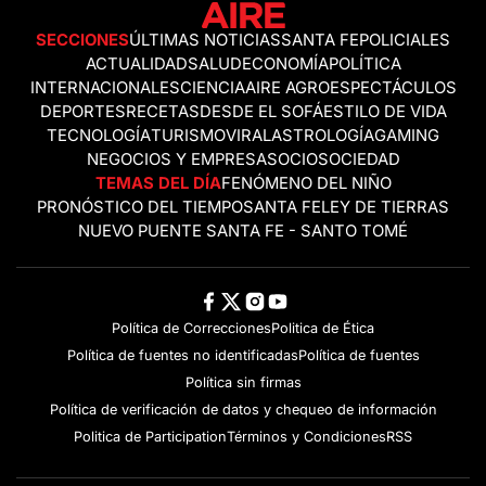
SECCIONES
ÚLTIMAS NOTICIAS
SANTA FE
POLICIALES
ACTUALIDAD
SALUD
ECONOMÍA
POLÍTICA
INTERNACIONALES
CIENCIA
AIRE AGRO
ESPECTÁCULOS
DEPORTES
RECETAS
DESDE EL SOFÁ
ESTILO DE VIDA
TECNOLOGÍA
TURISMO
VIRAL
ASTROLOGÍA
GAMING
NEGOCIOS Y EMPRESAS
OCIO
SOCIEDAD
TEMAS DEL DÍA
FENÓMENO DEL NIÑO
PRONÓSTICO DEL TIEMPO
SANTA FE
LEY DE TIERRAS
NUEVO PUENTE SANTA FE - SANTO TOMÉ
Política de Correcciones
Politica de Ética
Política de fuentes no identificadas
Política de fuentes
Política sin firmas
Política de verificación de datos y chequeo de información
Politica de Participation
Términos y Condiciones
RSS