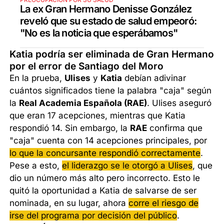
La ex Gran Hermano Denisse González
reveló que su estado de salud empeoró:
"No es la noticia que esperábamos"
Katia podría ser eliminada de Gran Hermano
por el error de Santiago del Moro
En la prueba,
Ulises
y
Katia
debían adivinar
cuántos significados tiene la palabra "caja" según
la
Real Academia Española (RAE)
. Ulises aseguró
que eran 17 acepciones, mientras que Katia
respondió 14. Sin embargo, la
RAE
confirma que
"caja" cuenta con 14 acepciones principales, por
lo que la concursante respondió correctamente
.
Pese a esto,
el liderazgo se le otorgó a Ulises
, que
dio un número más alto pero incorrecto. Esto le
quitó la oportunidad a Katia de salvarse de ser
nominada, en su lugar, ahora
corre el riesgo de
irse del programa por decisión del público
.