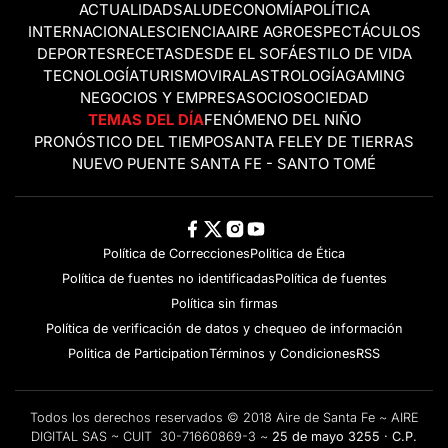
ACTUALIDAD
SALUD
ECONOMÍA
POLÍTICA
INTERNACIONALES
CIENCIA
AIRE AGRO
ESPECTÁCULOS
DEPORTES
RECETAS
DESDE EL SOFÁ
ESTILO DE VIDA
TECNOLOGÍA
TURISMO
VIRAL
ASTROLOGÍA
GAMING
NEGOCIOS Y EMPRESAS
OCIO
SOCIEDAD
TEMAS DEL DÍA
FENÓMENO DEL NIÑO
PRONÓSTICO DEL TIEMPO
SANTA FE
LEY DE TIERRAS
NUEVO PUENTE SANTA FE - SANTO TOMÉ
Política de Correcciones
Politica de Ética
Política de fuentes no identificadas
Política de fuentes
Política sin firmas
Política de verificación de datos y chequeo de información
Politica de Participation
Términos y Condiciones
RSS
Todos los derechos reservados © 2018 Aire de Santa Fe ~ AIRE
DIGITAL SAS ~ CUIT 30-71660869-3 ~
25 de mayo 3255 · C.P.