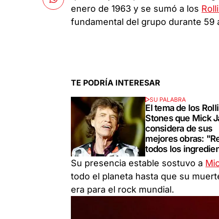
enero de 1963 y se sumó a los
Roll
fundamental del grupo durante 59 
TE PODRÍA INTERESAR
SU PALABRA
El tema de los Roll
Stones que Mick J
considera de sus
mejores obras: "R
todos los ingredie
Su presencia estable sostuvo a
Mi
todo el planeta hasta que su muerte
era para el rock mundial.