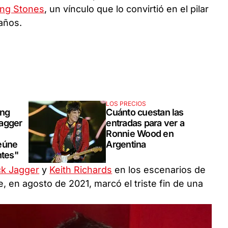
ing Stones
, un vínculo que lo convirtió en el pilar
años.
LOS PRECIOS
Cuánto cuestan las
ing
entradas para ver a
agger
Ronnie Wood en
Argentina
eúne
ntes"
ck Jagger
y
Keith Richards
en los escenarios de
, en agosto de 2021, marcó el triste fin de una