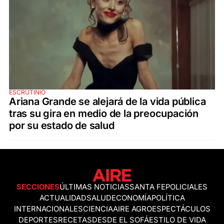
ESCRUTINIO
Ariana Grande se alejará de la vida pública
tras su gira en medio de la preocupación
por su estado de salud
SECCIONES
ÚLTIMAS NOTICIAS
SANTA FE
POLICIALES
ACTUALIDAD
SALUD
ECONOMÍA
POLÍTICA
INTERNACIONALES
CIENCIA
AIRE AGRO
ESPECTÁCULOS
DEPORTES
RECETAS
DESDE EL SOFÁ
ESTILO DE VIDA