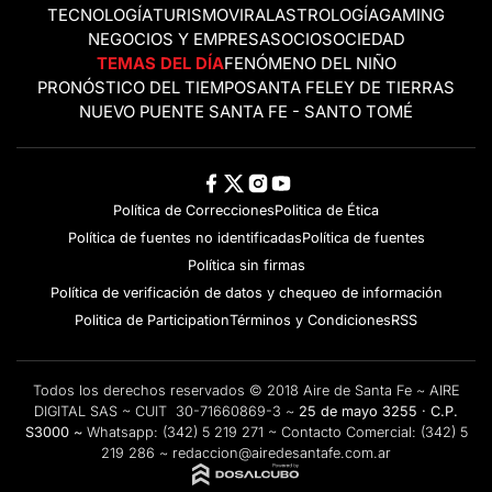
TECNOLOGÍA
TURISMO
VIRAL
ASTROLOGÍA
GAMING
NEGOCIOS Y EMPRESAS
OCIO
SOCIEDAD
TEMAS DEL DÍA
FENÓMENO DEL NIÑO
PRONÓSTICO DEL TIEMPO
SANTA FE
LEY DE TIERRAS
NUEVO PUENTE SANTA FE - SANTO TOMÉ
Política de Correcciones
Politica de Ética
Política de fuentes no identificadas
Política de fuentes
Política sin firmas
Política de verificación de datos y chequeo de información
Politica de Participation
Términos y Condiciones
RSS
Todos los derechos reservados © 2018 Aire de Santa Fe ~ AIRE
DIGITAL SAS ~ CUIT 30-71660869-3 ~
25 de mayo 3255 · C.P.
S3000 ~
Whatsapp:
(342) 5 219 271
~ Contacto Comercial:
(342) 5
219 286
~
redaccion@airedesantafe.com.ar