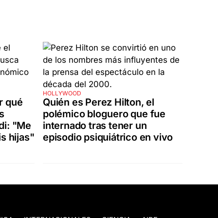
HOLLYWOOD
r qué
Quién es Perez Hilton, el
s
polémico bloguero que fue
di: "Me
internado tras tener un
s hijas"
episodio psiquiátrico en vivo