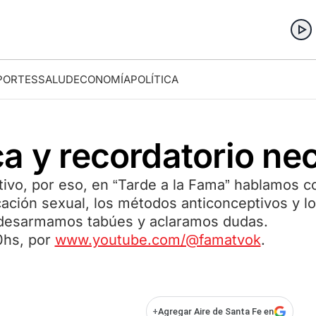
PORTES
SALUD
ECONOMÍA
POLÍTICA
a y recordatorio ne
vativo, por eso, en “Tarde a la Fama” hablamos 
cación sexual, los métodos anticonceptivos y lo
, desarmamos tabúes y aclaramos dudas.
0hs, por
www.youtube.com/@famatvok
.
+
Agregar Aire de Santa Fe en