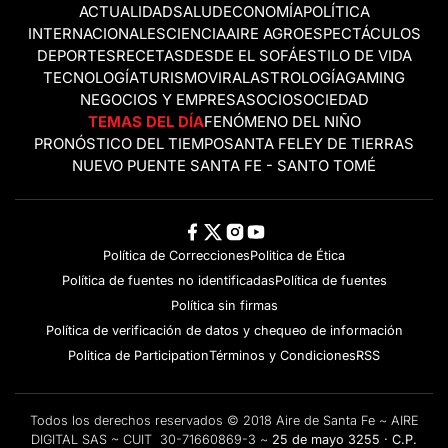
ACTUALIDAD
SALUD
ECONOMÍA
POLÍTICA
INTERNACIONALES
CIENCIA
AIRE AGRO
ESPECTÁCULOS
DEPORTES
RECETAS
DESDE EL SOFÁ
ESTILO DE VIDA
TECNOLOGÍA
TURISMO
VIRAL
ASTROLOGÍA
GAMING
NEGOCIOS Y EMPRESAS
OCIO
SOCIEDAD
TEMAS DEL DÍA
FENÓMENO DEL NIÑO
PRONÓSTICO DEL TIEMPO
SANTA FE
LEY DE TIERRAS
NUEVO PUENTE SANTA FE - SANTO TOMÉ
Política de Correcciones
Politica de Ética
Política de fuentes no identificadas
Política de fuentes
Política sin firmas
Política de verificación de datos y chequeo de información
Politica de Participation
Términos y Condiciones
RSS
Todos los derechos reservados © 2018 Aire de Santa Fe ~ AIRE
DIGITAL SAS ~ CUIT 30-71660869-3 ~
25 de mayo 3255 · C.P.