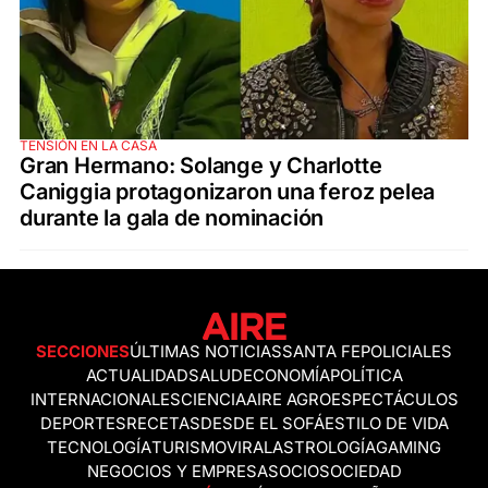
TENSIÓN EN LA CASA
Gran Hermano: Solange y Charlotte
Caniggia protagonizaron una feroz pelea
durante la gala de nominación
SECCIONES
ÚLTIMAS NOTICIAS
SANTA FE
POLICIALES
ACTUALIDAD
SALUD
ECONOMÍA
POLÍTICA
INTERNACIONALES
CIENCIA
AIRE AGRO
ESPECTÁCULOS
DEPORTES
RECETAS
DESDE EL SOFÁ
ESTILO DE VIDA
TECNOLOGÍA
TURISMO
VIRAL
ASTROLOGÍA
GAMING
NEGOCIOS Y EMPRESAS
OCIO
SOCIEDAD