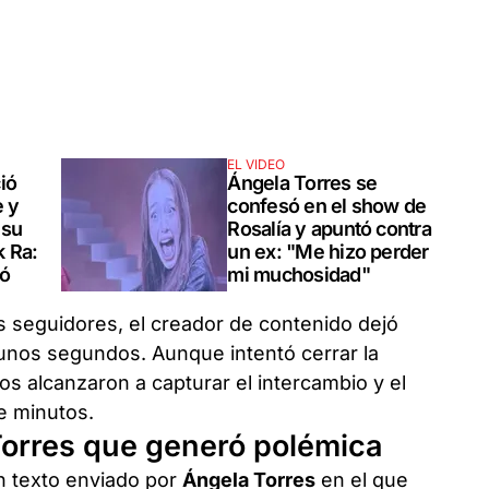
EL VIDEO
Ángela Torres se
ió
confesó en el show de
e y
Rosalía y apuntó contra
 su
un ex: "Me hizo perder
k Ra:
mi muchosidad"
só
s seguidores, el creador de contenido dejó
unos segundos. Aunque intentó cerrar la
os alcanzaron a capturar el intercambio y el
e minutos.
Torres que generó polémica
n texto enviado por
Ángela Torres
en el que