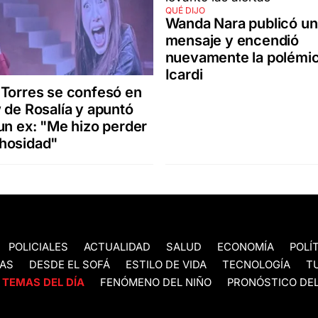
QUÉ DIJO
Wanda Nara publicó un
mensaje y encendió
nuevamente la polémi
Icardi
Torres se confesó en
 de Rosalía y apuntó
un ex: "Me hizo perder
hosidad"
POLICIALES
ACTUALIDAD
SALUD
ECONOMÍA
POLÍ
AS
DESDE EL SOFÁ
ESTILO DE VIDA
TECNOLOGÍA
T
TEMAS DEL DÍA
FENÓMENO DEL NIÑO
PRONÓSTICO DEL