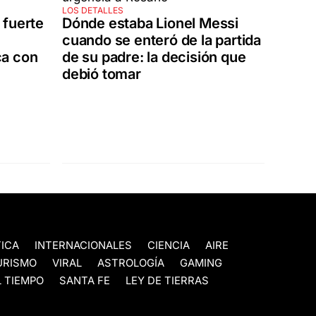
LOS DETALLES
 fuerte
Dónde estaba Lionel Messi
cuando se enteró de la partida
ca con
de su padre: la decisión que
debió tomar
TICA
INTERNACIONALES
CIENCIA
AIRE
URISMO
VIRAL
ASTROLOGÍA
GAMING
 TIEMPO
SANTA FE
LEY DE TIERRAS