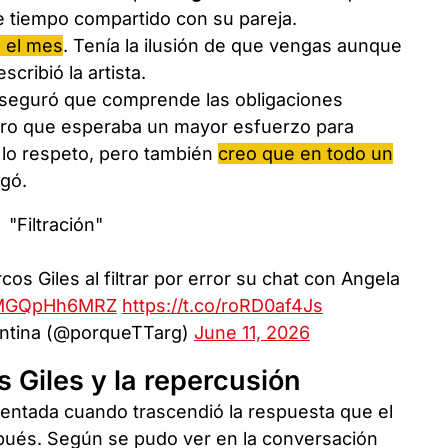
de tiempo compartido con su pareja.
 el mes
. Tenía la ilusión de que vengas aunque
cribió la artista.
aseguró que comprende las obligaciones
laro que esperaba un mayor esfuerzo para
y lo respeto, pero también
creo que en todo un
egó.
"Filtración"
os Giles al filtrar por error su chat con Angela
m/MGQpHh6MRZ
https://t.co/roRD0af4Js
ntina (@porqueTTarg)
June 11, 2026
 Giles y la repercusión
mentada cuando trascendió la respuesta que el
spués. Según se pudo ver en la conversación