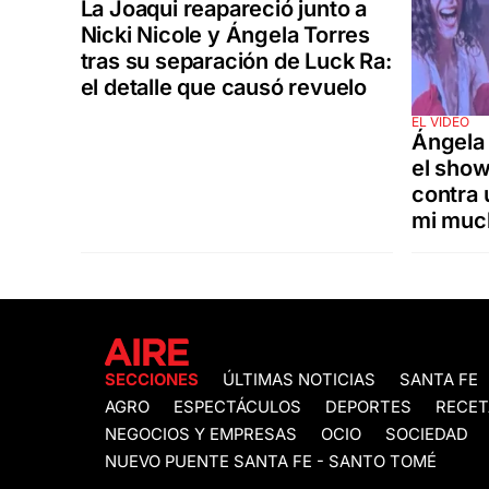
La Joaqui reapareció junto a
Nicki Nicole y Ángela Torres
tras su separación de Luck Ra:
el detalle que causó revuelo
EL VIDEO
Ángela 
el show
contra 
mi muc
SECCIONES
ÚLTIMAS NOTICIAS
SANTA FE
AGRO
ESPECTÁCULOS
DEPORTES
RECET
NEGOCIOS Y EMPRESAS
OCIO
SOCIEDAD
NUEVO PUENTE SANTA FE - SANTO TOMÉ