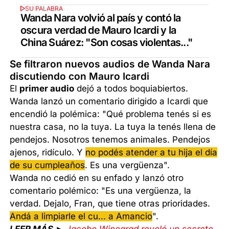
SU PALABRA
Wanda Nara volvió al país y contó la
oscura verdad de Mauro Icardi y la
China Suárez: "Son cosas violentas..."
Se filtraron nuevos audios de Wanda Nara
discutiendo con Mauro Icardi
El
primer audio
dejó a todos boquiabiertos.
Wanda lanzó un comentario dirigido a Icardi que
encendió la polémica: "Qué problema tenés si es
nuestra casa, no la tuya. La tuya la tenés llena de
pendejos. Nosotros tenemos animales. Pendejos
ajenos, ridículo. Y
no podés atender a tu hija el día
de su cumpleaños
. Es una vergüenza".
Wanda no cedió en su enfado y lanzó otro
comentario polémico: "Es una vergüenza, la
verdad. Dejalo, Fran, que tiene otras prioridades.
Andá a limpiarle el cu... a Amancio
".