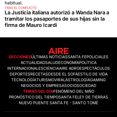
TRAS EL CONFLICTO
La Justicia italiana autorizó a Wanda Nara a
tramitar los pasaportes de sus hijas sin la
firma de Mauro Icardi
SECCIONES
ÚLTIMAS NOTICIAS
SANTA FE
POLICIALES
ACTUALIDAD
SALUD
ECONOMÍA
POLÍTICA
INTERNACIONALES
CIENCIA
AIRE AGRO
ESPECTÁCULOS
DEPORTES
RECETAS
DESDE EL SOFÁ
ESTILO DE VIDA
TECNOLOGÍA
TURISMO
VIRAL
ASTROLOGÍA
GAMING
NEGOCIOS Y EMPRESAS
OCIO
SOCIEDAD
TEMAS DEL DÍA
FENÓMENO DEL NIÑO
PRONÓSTICO DEL TIEMPO
SANTA FE
LEY DE TIERRAS
NUEVO PUENTE SANTA FE - SANTO TOMÉ