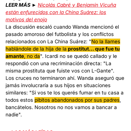
LEER MÁS ►
Nicolás Cabré y Benjamín Vicuña
están enfurecidos con la China Suárez: los
motivos del enojo
La discusión escaló cuando Wanda mencionó el
pasado amoroso del futbolista y los conflictos
relacionados con La China Suárez: "
No la llames
hablándole de la hija de la
prostitut... que fue tu
amante
, no da
". Icardi no se quedó callado y le
respondió con una recriminación directa: "La
misma prostituta que fuiste vos con L-Gante".
Los cruces no terminaron ahí. Wanda aseguró que
jamás involucraría a sus hijos en situaciones
similares: "Si vos te los querés fumar en tu casa a
todos estos
pibitos abandonados por sus padres
,
bancátelos. Nosotros no nos vamos a bancar a
nadie".