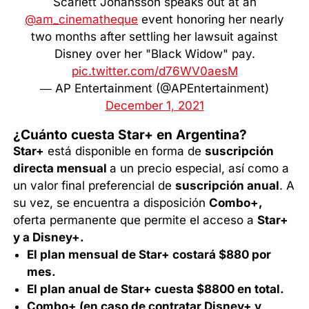
Scarlett Johansson speaks out at an
@am_cinematheque
event honoring her nearly
two months after settling her lawsuit against
Disney over her "Black Widow" pay.
pic.twitter.com/d76WV0aesM
— AP Entertainment (@APEntertainment)
December 1, 2021
¿Cuánto cuesta Star+ en Argentina?
Star+
está disponible en forma de
suscripción
directa mensual
a un precio especial, así como a
un valor final preferencial de
suscripción anual
. A
su vez, se encuentra a disposición
Combo+,
oferta permanente que permite el acceso a
Star+
y a Disney+.
El plan mensual de Star+ costará $880 por
mes.
El plan anual de Star+ cuesta $8800 en total.
Combo+ (en caso de contratar Disney+ y