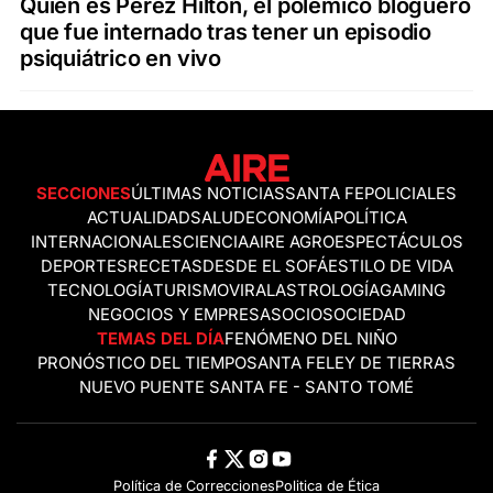
Quién es Perez Hilton, el polémico bloguero
que fue internado tras tener un episodio
psiquiátrico en vivo
SECCIONES
ÚLTIMAS NOTICIAS
SANTA FE
POLICIALES
ACTUALIDAD
SALUD
ECONOMÍA
POLÍTICA
INTERNACIONALES
CIENCIA
AIRE AGRO
ESPECTÁCULOS
DEPORTES
RECETAS
DESDE EL SOFÁ
ESTILO DE VIDA
TECNOLOGÍA
TURISMO
VIRAL
ASTROLOGÍA
GAMING
NEGOCIOS Y EMPRESAS
OCIO
SOCIEDAD
TEMAS DEL DÍA
FENÓMENO DEL NIÑO
PRONÓSTICO DEL TIEMPO
SANTA FE
LEY DE TIERRAS
NUEVO PUENTE SANTA FE - SANTO TOMÉ
Política de Correcciones
Politica de Ética