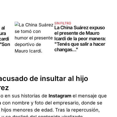
SIN FILTRO
La China Suárez expuso
 al
el presente de Mauro
ura
Icardi de la peor manera:
cardi
"Tenés que salir a hacer
 "Son
changas..."
cusado de insultar al hijo
rez
uso en sus historias de
Instagram
el mensaje que
da con nombre y foto del empresario, donde se
hijos menores de edad. Tras la repercusión,
 y se desligó del contenido viralizado.