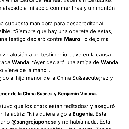
toy en la causa de
Wanda
. Están sin cartuchos
an atacado a mi socio con mentiras y un montón
na supuesta maniobra para desacreditar al
nsible: “Siempre que hay una opereta de estas,
 una testigo declaró contra
Mauro
, lo dejó mal
izo alusión a un testimonio clave en la causa
crada
Wanda
: “Ayer declaró una amiga de
Wanda
to viene de la mano”.
 menor de la China Suárez y Benjamín Vicuña.
tuvo que los chats están “editados” y aseguró
 la actriz: “Ni siquiera sigo a
Eugenia
. Esta
uario
@sangrejaponesa
y no había nada. Está