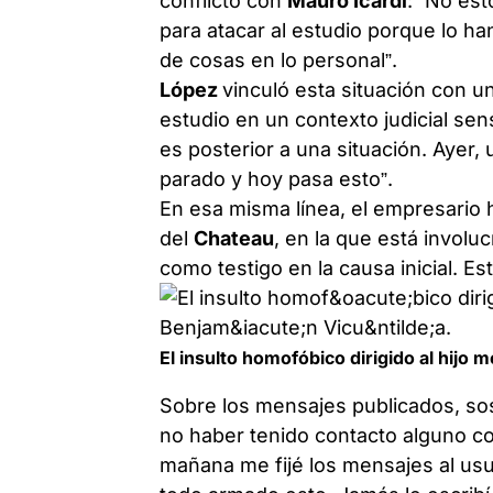
conflicto con
Mauro Icardi
: “No es
para atacar al estudio porque lo h
de cosas en lo personal”.
López
vinculó esta situación con u
estudio en un contexto judicial se
es posterior a una situación. Ayer,
parado y hoy pasa esto”.
En esa misma línea, el empresario h
del
Chateau
, en la que está involu
como testigo en la causa inicial. Es
El insulto homofóbico dirigido al hijo
Sobre los mensajes publicados, sos
no haber tenido contacto alguno con
mañana me fijé los mensajes al us