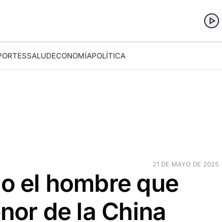
PORTES
SALUD
ECONOMÍA
POLÍTICA
21 DE MAYO DE 2025 ·
io el hombre que
enor de la China