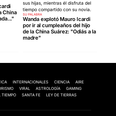
cardi
la China
SU PALABRA
da..."
Wanda explotó Mauro Icardi
por ir al cumpleaños del hijo
de la China Suárez: "Odiás a la
madre"
TICA
INTERNACIONALES
CIENCIA
AIRE
URISMO
VIRAL
ASTROLOGÍA
GAMING
 TIEMPO
SANTA FE
LEY DE TIERRAS