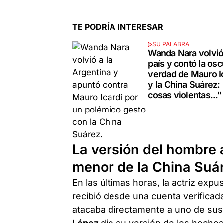
TE PODRÍA INTERESAR
SU PALABRA
Wanda Nara volvió
país y contó la osc
verdad de Mauro I
y la China Suárez:
cosas violentas..."
La versión del hombre a
menor de la China Suá
En las últimas horas, la actriz exp
recibió desde una cuenta verifica
atacaba directamente a uno de sus 
López
dio su versión de los hechos