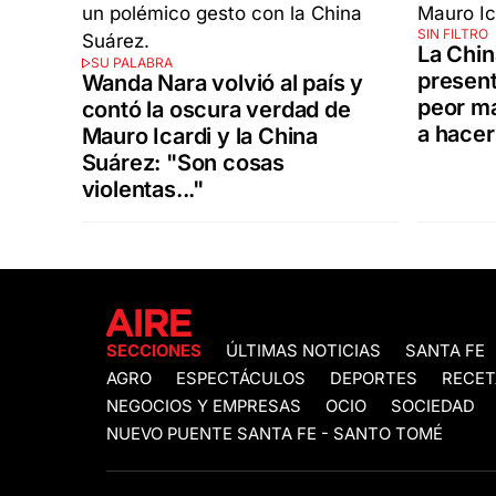
SIN FILTRO
La Chin
SU PALABRA
present
Wanda Nara volvió al país y
peor ma
contó la oscura verdad de
a hacer
Mauro Icardi y la China
Suárez: "Son cosas
violentas..."
SECCIONES
ÚLTIMAS NOTICIAS
SANTA FE
AGRO
ESPECTÁCULOS
DEPORTES
RECET
NEGOCIOS Y EMPRESAS
OCIO
SOCIEDAD
NUEVO PUENTE SANTA FE - SANTO TOMÉ