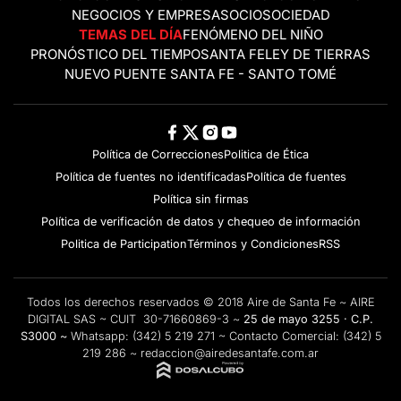
NEGOCIOS Y EMPRESAS
OCIO
SOCIEDAD
TEMAS DEL DÍA
FENÓMENO DEL NIÑO
PRONÓSTICO DEL TIEMPO
SANTA FE
LEY DE TIERRAS
NUEVO PUENTE SANTA FE - SANTO TOMÉ
Política de Correcciones
Politica de Ética
Política de fuentes no identificadas
Política de fuentes
Política sin firmas
Política de verificación de datos y chequeo de información
Politica de Participation
Términos y Condiciones
RSS
Todos los derechos reservados © 2018 Aire de Santa Fe ~ AIRE
DIGITAL SAS ~ CUIT 30-71660869-3 ~
25 de mayo 3255 · C.P.
S3000 ~
Whatsapp:
(342) 5 219 271
~ Contacto Comercial:
(342) 5
219 286
~
redaccion@airedesantafe.com.ar