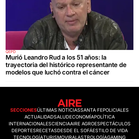
QEPD
Murió Leandro Rud a los 51 años: la
trayectoria del histórico representante de
modelos que luchó contra el cáncer
SECCIONES
ÚLTIMAS NOTICIAS
SANTA FE
POLICIALES
ACTUALIDAD
SALUD
ECONOMÍA
POLÍTICA
INTERNACIONALES
CIENCIA
AIRE AGRO
ESPECTÁCULOS
DEPORTES
RECETAS
DESDE EL SOFÁ
ESTILO DE VIDA
TECNOLOGÍA
TURISMO
VIRAL
ASTROLOGÍA
GAMING