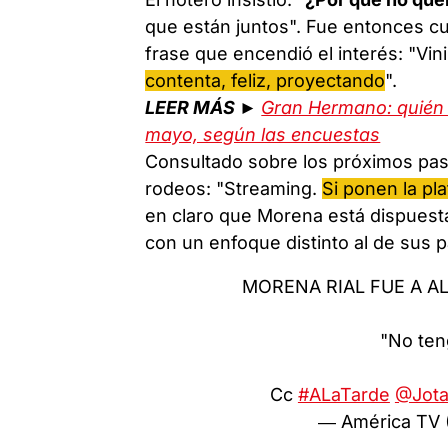
que están juntos". Fue entonces c
frase que encendió el interés: "Vi
contenta, feliz, proyectando
".
LEER MÁS ►
Gran Hermano: quién s
mayo, según las encuestas
Consultado sobre los próximos pasos
rodeos: "Streaming.
Si ponen la pl
en claro que Morena está dispuest
con un enfoque distinto al de sus p
MORENA RIAL FUE A 
"No ten
Cc
#ALaTarde
@Jot
— América TV