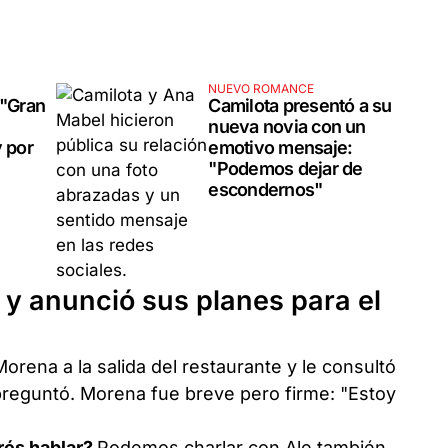
NUEVO ROMANCE
 "Gran
Camilota presentó a su
nueva novia con un
y por
emotivo mensaje:
"Podemos dejar de
escondernos"
 y anunció sus planes para el
orena a la salida del restaurante y le consultó
preguntó. Morena fue breve pero firme: "Estoy
rés hablar?
Podemos charlar con Ale también