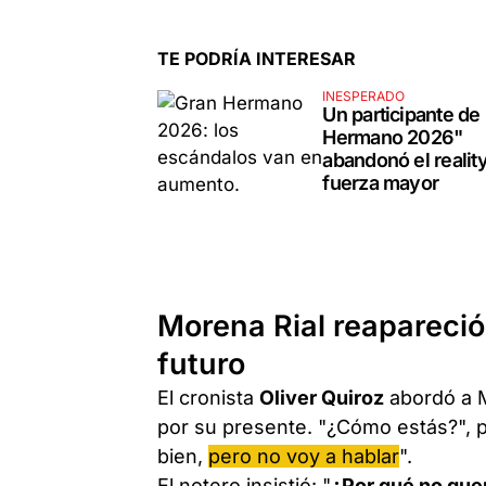
TE PODRÍA INTERESAR
INESPERADO
Un participante de
Hermano 2026"
abandonó el realit
fuerza mayor
Morena Rial reapareció
futuro
El cronista
Oliver Quiroz
abordó a M
por su presente. "¿Cómo estás?", 
bien,
pero no voy a hablar
".
El notero insistió: "
¿Por qué no que