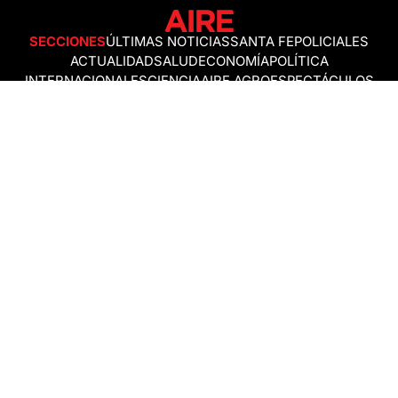
SECCIONES
ÚLTIMAS NOTICIAS
SANTA FE
POLICIALES
ACTUALIDAD
SALUD
ECONOMÍA
POLÍTICA
INTERNACIONALES
CIENCIA
AIRE AGRO
ESPECTÁCULOS
DEPORTES
RECETAS
DESDE EL SOFÁ
ESTILO DE VIDA
TECNOLOGÍA
TURISMO
VIRAL
ASTROLOGÍA
GAMING
NEGOCIOS Y EMPRESAS
OCIO
SOCIEDAD
TEMAS DEL DÍA
FENÓMENO DEL NIÑO
PRONÓSTICO DEL TIEMPO
SANTA FE
LEY DE TIERRAS
NUEVO PUENTE SANTA FE - SANTO TOMÉ
Política de Correcciones
Politica de Ética
Política de fuentes no identificadas
Política de fuentes
Política sin firmas
Política de verificación de datos y chequeo de información
Politica de Participation
Términos y Condiciones
RSS