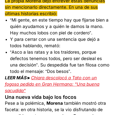
La propia Morena dejó entrever estas denuncias
sin mencionarlo directamente. En una de sus
últimas historias escribió:
“Mi gente, en este tiempo hay que fijarse bien a
quién ayudamos y a quién le damos la mano.
Hay muchos lobos con piel de cordero”.
Y para cerrar con una sentencia que dejó a
todos hablando, remató:
“Asco a las ratas y a los traidores, porque
defectos tenemos todos, pero ser desleal es
una decisión”. Su despedida fue tan filosa como
todo el mensaje: “Dos besos”.
LEER MÁS►
Chiara descolocó a Tato con un
fogoso pedido en Gran Hermano: "Una buena
sacudida"
Una nueva vida bajo los focos
Pese a la polémica,
Morena
también mostró otra
faceta: en otra historia, se la vio disfrutando de