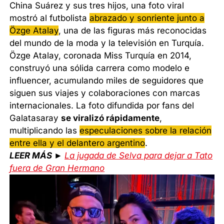
China Suárez y sus tres hijos, una foto viral
mostró al futbolista
abrazado y sonriente junto a
Özge Atalay
, una de las figuras más reconocidas
del mundo de la moda y la televisión en Turquía.
Özge Atalay, coronada Miss Turquía en 2014,
construyó una sólida carrera como modelo e
influencer, acumulando miles de seguidores que
siguen sus viajes y colaboraciones con marcas
internacionales. La foto difundida por fans del
Galatasaray
se viralizó rápidamente
,
multiplicando las
especulaciones sobre la relación
entre ella y el delantero argentino
.
LEER MÁS ►
La jugada de Selva para dejar a Tato
fuera de Gran Hermano