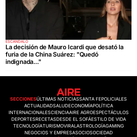
ESCÁNDALO
La decisión de Mauro Icardi que desató la
furia de la China Suárez: "Quedó
indignada..."
SECCIONES
ÚLTIMAS NOTICIAS
SANTA FE
POLICIALES
ACTUALIDAD
SALUD
ECONOMÍA
POLÍTICA
INTERNACIONALES
CIENCIA
AIRE AGRO
ESPECTÁCULOS
DEPORTES
RECETAS
DESDE EL SOFÁ
ESTILO DE VIDA
TECNOLOGÍA
TURISMO
VIRAL
ASTROLOGÍA
GAMING
NEGOCIOS Y EMPRESAS
OCIO
SOCIEDAD