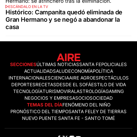
ESCÁNDALO EN LA TV
Histórico: Campanita quedó eliminada de
Gran Hermano y se negó a abandonar la
casa
SECCIONES
ÚLTIMAS NOTICIAS
SANTA FE
POLICIALES
ACTUALIDAD
SALUD
ECONOMÍA
POLÍTICA
INTERNACIONALES
CIENCIA
AIRE AGRO
ESPECTÁCULOS
DEPORTES
RECETAS
DESDE EL SOFÁ
ESTILO DE VIDA
TECNOLOGÍA
TURISMO
VIRAL
ASTROLOGÍA
GAMING
NEGOCIOS Y EMPRESAS
OCIO
SOCIEDAD
TEMAS DEL DÍA
FENÓMENO DEL NIÑO
PRONÓSTICO DEL TIEMPO
SANTA FE
LEY DE TIERRAS
NUEVO PUENTE SANTA FE - SANTO TOMÉ