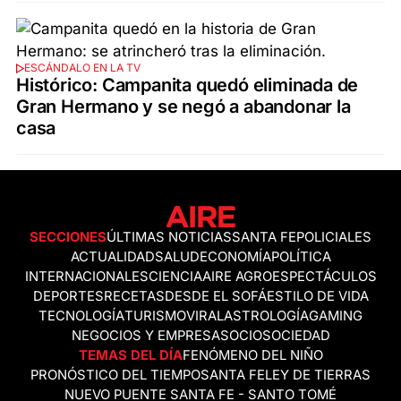
ESCÁNDALO EN LA TV
Histórico: Campanita quedó eliminada de
Gran Hermano y se negó a abandonar la
casa
SECCIONES
ÚLTIMAS NOTICIAS
SANTA FE
POLICIALES
ACTUALIDAD
SALUD
ECONOMÍA
POLÍTICA
INTERNACIONALES
CIENCIA
AIRE AGRO
ESPECTÁCULOS
DEPORTES
RECETAS
DESDE EL SOFÁ
ESTILO DE VIDA
TECNOLOGÍA
TURISMO
VIRAL
ASTROLOGÍA
GAMING
NEGOCIOS Y EMPRESAS
OCIO
SOCIEDAD
TEMAS DEL DÍA
FENÓMENO DEL NIÑO
PRONÓSTICO DEL TIEMPO
SANTA FE
LEY DE TIERRAS
NUEVO PUENTE SANTA FE - SANTO TOMÉ