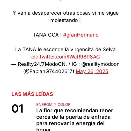
Y van a desaparecer otras cosas si me sigue
molestando !
TANA GOAT
#granHermano
La TANA le esconde la virgencita de Selva
pic.twitter.com/lWaR98P8AG
— Reality24/7ModoON. / IG : @realitymodoon
(@FabianG74402617)
May 26, 2025
LAS MÁS LEÍDAS
ENERGÍA Y COLOR
La flor que recomiendan tener
cerca de la puerta de entrada
para renovar la energía del
hogar