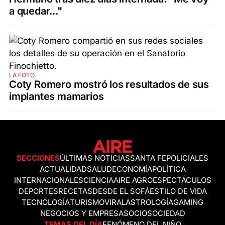
a quedar..."
LA FOTO
Coty Romero mostró los resultados de sus
implantes mamarios
SECCIONES
ÚLTIMAS NOTICIAS
SANTA FE
POLICIALES
ACTUALIDAD
SALUD
ECONOMÍA
POLÍTICA
INTERNACIONALES
CIENCIA
AIRE AGRO
ESPECTÁCULOS
DEPORTES
RECETAS
DESDE EL SOFÁ
ESTILO DE VIDA
TECNOLOGÍA
TURISMO
VIRAL
ASTROLOGÍA
GAMING
NEGOCIOS Y EMPRESAS
OCIO
SOCIEDAD
TEMAS DEL DÍA
FENÓMENO DEL NIÑO