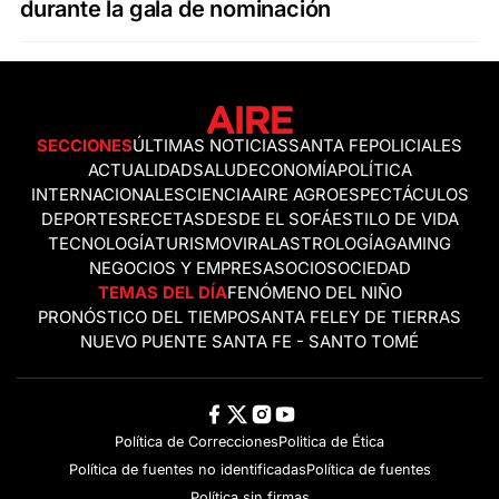
durante la gala de nominación
SECCIONES
ÚLTIMAS NOTICIAS
SANTA FE
POLICIALES
ACTUALIDAD
SALUD
ECONOMÍA
POLÍTICA
INTERNACIONALES
CIENCIA
AIRE AGRO
ESPECTÁCULOS
DEPORTES
RECETAS
DESDE EL SOFÁ
ESTILO DE VIDA
TECNOLOGÍA
TURISMO
VIRAL
ASTROLOGÍA
GAMING
NEGOCIOS Y EMPRESAS
OCIO
SOCIEDAD
TEMAS DEL DÍA
FENÓMENO DEL NIÑO
PRONÓSTICO DEL TIEMPO
SANTA FE
LEY DE TIERRAS
NUEVO PUENTE SANTA FE - SANTO TOMÉ
Política de Correcciones
Politica de Ética
Política de fuentes no identificadas
Política de fuentes
Política sin firmas