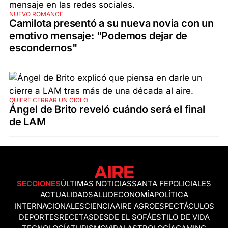
NUEVO ROMANCE
Camilota presentó a su nueva novia con un
emotivo mensaje: "Podemos dejar de
escondernos"
QUIERE CERRAR UN CICLO
Ángel de Brito reveló cuándo será el final
de LAM
SECCIONES
ÚLTIMAS NOTICIAS
SANTA FE
POLICIALES
ACTUALIDAD
SALUD
ECONOMÍA
POLÍTICA
INTERNACIONALES
CIENCIA
AIRE AGRO
ESPECTÁCULOS
DEPORTES
RECETAS
DESDE EL SOFÁ
ESTILO DE VIDA