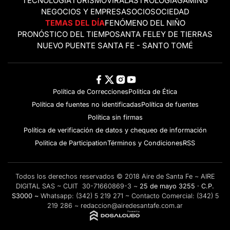
TECNOLOGÍA
TURISMO
VIRAL
ASTROLOGÍA
GAMING
NEGOCIOS Y EMPRESAS
OCIO
SOCIEDAD
TEMAS DEL DÍA
FENÓMENO DEL NIÑO
PRONÓSTICO DEL TIEMPO
SANTA FE
LEY DE TIERRAS
NUEVO PUENTE SANTA FE - SANTO TOMÉ
Política de Correcciones
Politica de Ética
Política de fuentes no identificadas
Política de fuentes
Política sin firmas
Política de verificación de datos y chequeo de información
Politica de Participation
Términos y Condiciones
RSS
Todos los derechos reservados © 2018 Aire de Santa Fe ~ AIRE
DIGITAL SAS ~ CUIT 30-71660869-3 ~
25 de mayo 3255 · C.P.
S3000 ~
Whatsapp:
(342) 5 219 271
~ Contacto Comercial:
(342) 5
219 286
~
redaccion@airedesantafe.com.ar