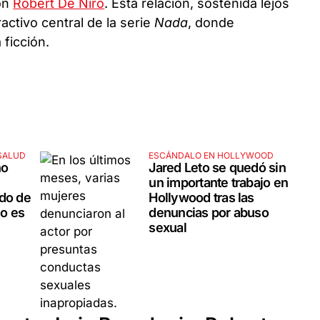
on
Robert De Niro
. Esta relación, sostenida lejos
ractivo central de la serie
Nada
, donde
 ficción.
SALUD
ESCÁNDALO EN HOLLYWOOD
no
Jared Leto se quedó sin
un importante trabajo en
ado de
Hollywood tras las
o es
denuncias por abuso
sexual