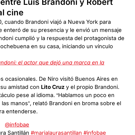
 entre Luis Brandoni y Robert
l cine
, cuando Brandoni viajó a Nueva York para
se enteró de su presencia y le envió un mensaje
andoni cumplió y la respuesta del protagonista de
 Nochebuena en su casa, iniciando un vínculo
ndoni: el actor que dejó una marca en la
ios ocasionales. De Niro visitó Buenos Aires en
 su amistad con
Lito Cruz
y el propio Brandoni.
áculo pese al idioma. “Hablamos un poco en
n las manos”, relató Brandoni en broma sobre el
ara entenderse.
@infobae
ra Santillán
#marialaurasantillan
#infobae