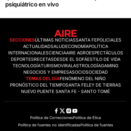
psiquiátrico en vivo
SECCIONES
ÚLTIMAS NOTICIAS
SANTA FE
POLICIALES
ACTUALIDAD
SALUD
ECONOMÍA
POLÍTICA
INTERNACIONALES
CIENCIA
AIRE AGRO
ESPECTÁCULOS
DEPORTES
RECETAS
DESDE EL SOFÁ
ESTILO DE VIDA
TECNOLOGÍA
TURISMO
VIRAL
ASTROLOGÍA
GAMING
NEGOCIOS Y EMPRESAS
OCIO
SOCIEDAD
TEMAS DEL DÍA
FENÓMENO DEL NIÑO
PRONÓSTICO DEL TIEMPO
SANTA FE
LEY DE TIERRAS
NUEVO PUENTE SANTA FE - SANTO TOMÉ
Política de Correcciones
Politica de Ética
Política de fuentes no identificadas
Política de fuentes