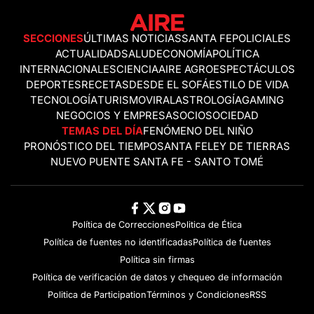
SECCIONES
ÚLTIMAS NOTICIAS
SANTA FE
POLICIALES
ACTUALIDAD
SALUD
ECONOMÍA
POLÍTICA
INTERNACIONALES
CIENCIA
AIRE AGRO
ESPECTÁCULOS
DEPORTES
RECETAS
DESDE EL SOFÁ
ESTILO DE VIDA
TECNOLOGÍA
TURISMO
VIRAL
ASTROLOGÍA
GAMING
NEGOCIOS Y EMPRESAS
OCIO
SOCIEDAD
TEMAS DEL DÍA
FENÓMENO DEL NIÑO
PRONÓSTICO DEL TIEMPO
SANTA FE
LEY DE TIERRAS
NUEVO PUENTE SANTA FE - SANTO TOMÉ
Política de Correcciones
Politica de Ética
Política de fuentes no identificadas
Política de fuentes
Política sin firmas
Política de verificación de datos y chequeo de información
Politica de Participation
Términos y Condiciones
RSS