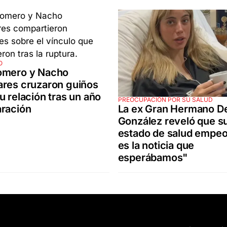
O
omero y Nacho
ares cruzaron guiños
u relación tras un año
PREOCUPACIÓN POR SU SALUD
La ex Gran Hermano D
aración
González reveló que s
estado de salud empeo
es la noticia que
esperábamos"