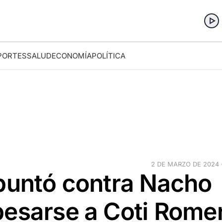
PORTES
SALUD
ECONOMÍA
POLÍTICA
2 DE MARZO DE 2024 ·
apuntó contra Nacho
besarse a Coti Rome