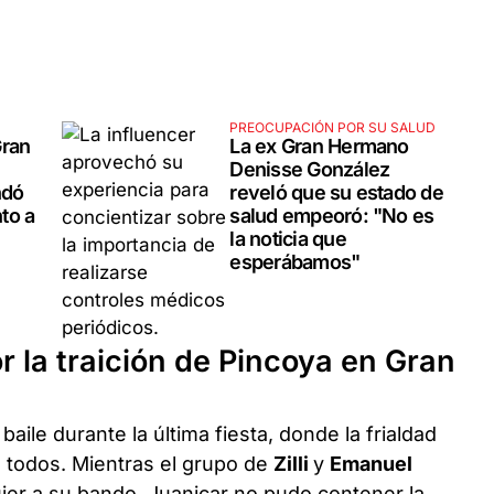
PREOCUPACIÓN POR SU SALUD
Gran
La ex Gran Hermano
Denisse González
ndó
reveló que su estado de
to a
salud empeoró: "No es
la noticia que
esperábamos"
or la traición de Pincoya en Gran
 baile durante la última fiesta, donde la frialdad
a todos. Mientras el grupo de
Zilli
y
Emanuel
ujer a su bando, Juanicar no pudo contener la