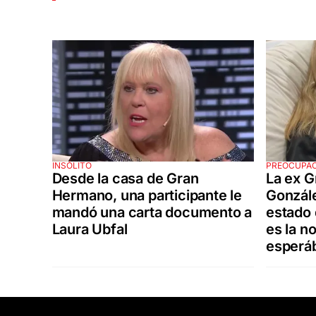
INSÓLITO
PREOCUPAC
Desde la casa de Gran
La ex 
Hermano, una participante le
Gonzále
mandó una carta documento a
estado 
Laura Ubfal
es la no
esperá