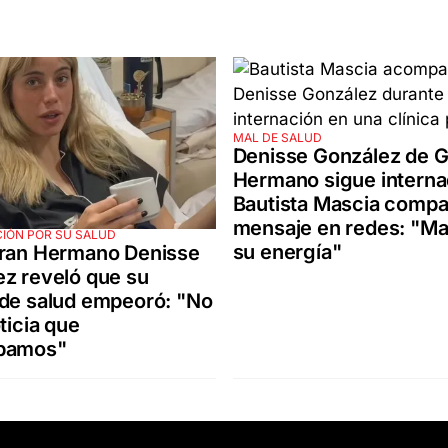
MAL DE SALUD
Denisse González de G
Hermano sigue interna
Bautista Mascia compa
mensaje en redes: "M
IÓN POR SU SALUD
su energía"
Gran Hermano Denisse
z reveló que su
de salud empeoró: "No
ticia que
bamos"