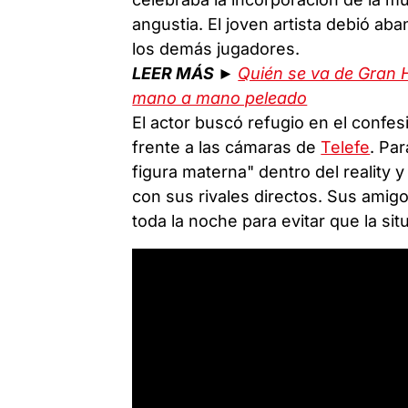
angustia. El joven artista debió a
los demás jugadores.
LEER MÁS ►
Quién se va de Gran 
mano a mano peleado
El actor buscó refugio en el confes
frente a las cámaras de
Telefe
. Pa
figura materna" dentro del reality 
con sus rivales directos. Sus amig
toda la noche para evitar que la si