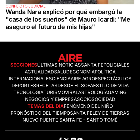
CONFLICTO JUDICIAL
Wanda Nara explicó por qué embargó la
"casa de los sueños" de Mauro Icardi: "Me
aseguro el futuro de mis hijas"
SECCIONES
ÚLTIMAS NOTICIAS
SANTA FE
POLICIALES
ACTUALIDAD
SALUD
ECONOMÍA
POLÍTICA
INTERNACIONALES
CIENCIA
AIRE AGRO
ESPECTÁCULOS
DEPORTES
RECETAS
DESDE EL SOFÁ
ESTILO DE VIDA
TECNOLOGÍA
TURISMO
VIRAL
ASTROLOGÍA
GAMING
NEGOCIOS Y EMPRESAS
OCIO
SOCIEDAD
TEMAS DEL DÍA
FENÓMENO DEL NIÑO
PRONÓSTICO DEL TIEMPO
SANTA FE
LEY DE TIERRAS
NUEVO PUENTE SANTA FE - SANTO TOMÉ