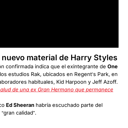
l nuevo material de Harry Styles
ón confirmada indica que el exintegrante de
One
los estudios Rak, ubicados en Regent’s Park, en
olaboradores habituales, Kid Harpoon y Jeff Azoff.
 salud de una ex Gran Hermano que permanece
ico
Ed Sheeran
habría escuchado parte del
“gran calidad”.