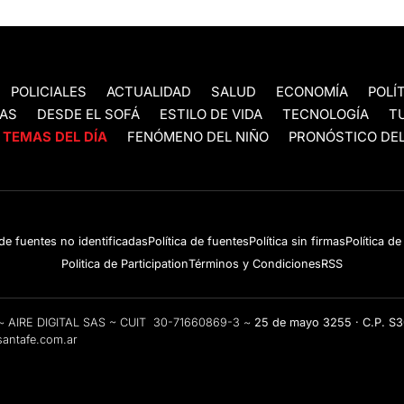
POLICIALES
ACTUALIDAD
SALUD
ECONOMÍA
POLÍ
AS
DESDE EL SOFÁ
ESTILO DE VIDA
TECNOLOGÍA
T
TEMAS DEL DÍA
FENÓMENO DEL NIÑO
PRONÓSTICO DEL
 de fuentes no identificadas
Política de fuentes
Política sin firmas
Política d
Politica de Participation
Términos y Condiciones
RSS
e ~ AIRE DIGITAL SAS ~ CUIT 30-71660869-3 ~
25 de mayo 3255 · C.P. S
antafe.com.ar