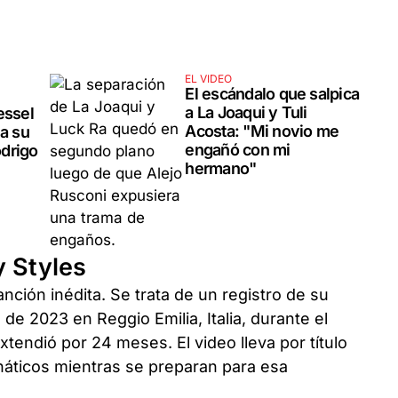
EL VIDEO
El escándalo que salpica
a La Joaqui y Tuli
essel
Acosta: "Mi novio me
 a su
engañó con mi
drigo
hermano"
y Styles
nción inédita. Se trata de un registro de su
o de 2023 en Reggio Emilia, Italia, durante el
xtendió por 24 meses. El video lleva por título
náticos mientras se preparan para esa