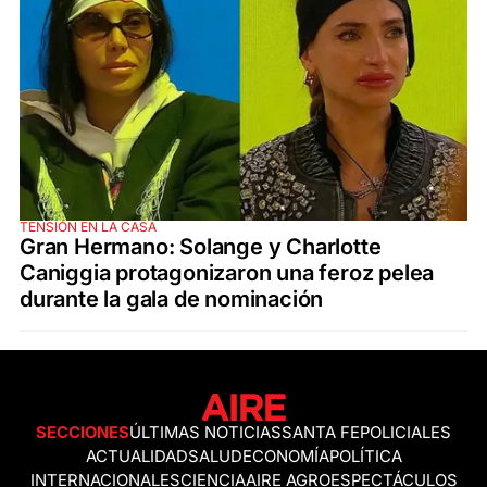
TENSIÓN EN LA CASA
Gran Hermano: Solange y Charlotte
Caniggia protagonizaron una feroz pelea
durante la gala de nominación
SECCIONES
ÚLTIMAS NOTICIAS
SANTA FE
POLICIALES
ACTUALIDAD
SALUD
ECONOMÍA
POLÍTICA
INTERNACIONALES
CIENCIA
AIRE AGRO
ESPECTÁCULOS