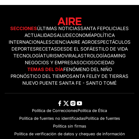
SECCIONES
ÚLTIMAS NOTICIAS
SANTA FE
POLICIALES
ACTUALIDAD
SALUD
ECONOMÍA
POLÍTICA
INTERNACIONALES
CIENCIA
AIRE AGRO
ESPECTÁCULOS
DEPORTES
RECETAS
DESDE EL SOFÁ
ESTILO DE VIDA
TECNOLOGÍA
TURISMO
VIRAL
ASTROLOGÍA
GAMING
NEGOCIOS Y EMPRESAS
OCIO
SOCIEDAD
TEMAS DEL DÍA
FENÓMENO DEL NIÑO
PRONÓSTICO DEL TIEMPO
SANTA FE
LEY DE TIERRAS
NUEVO PUENTE SANTA FE - SANTO TOMÉ
Política de Correcciones
Politica de Ética
Política de fuentes no identificadas
Política de fuentes
Política sin firmas
Política de verificación de datos y chequeo de información