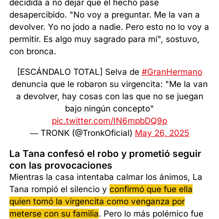
decidida a no dejar que el hecho pase
desapercibido. "No voy a preguntar. Me la van a
devolver. Yo no jodo a nadie. Pero esto no lo voy a
permitir. Es algo muy sagrado para mí", sostuvo,
con bronca.
[ESCÁNDALO TOTAL] Selva de
#GranHermano
denuncia que le robaron su virgencita: "Me la van
a devolver, hay cosas con las que no se juegan
bajo ningún concepto"
pic.twitter.com/IN6mpbDQ9p
— TRONK (@TronkOficial)
May 26, 2025
La Tana confesó el robo y prometió seguir
con las provocaciones
Mientras la casa intentaba calmar los ánimos, La
Tana rompió el silencio y
confirmó que fue ella
quien tomó la virgencita como venganza por
meterse con su familia
. Pero lo más polémico fue