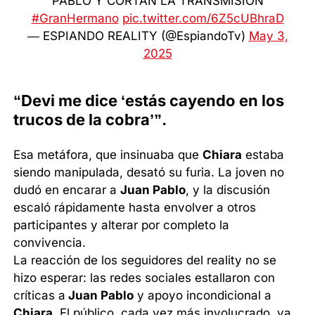
PABLO Y CORTAN LA TRANSMISIÓN
#GranHermano
pic.twitter.com/6Z5cUBhraD
— ESPIANDO REALITY (@EspiandoTv)
May 3,
2025
“Devi me dice ‘estás cayendo en los
trucos de la cobra’”.
Esa metáfora, que insinuaba que
Chiara
estaba
siendo manipulada, desató su furia. La joven no
dudó en encarar a
Juan Pablo
, y la discusión
escaló rápidamente hasta envolver a otros
participantes y alterar por completo la
convivencia.
La reacción de los seguidores del reality no se
hizo esperar: las redes sociales estallaron con
críticas a
Juan Pablo
y apoyo incondicional a
Chiara
. El público, cada vez más involucrado, ya