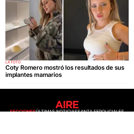
LA FOTO
Coty Romero mostró los resultados de sus
implantes mamarios
SECCIONES
ÚLTIMAS NOTICIAS
SANTA FE
POLICIALES
ACTUALIDAD
SALUD
ECONOMÍA
POLÍTICA
INTERNACIONALES
CIENCIA
AIRE AGRO
ESPECTÁCULOS
DEPORTES
RECETAS
DESDE EL SOFÁ
ESTILO DE VIDA