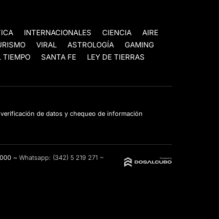
TICA
INTERNACIONALES
CIENCIA
AIRE
URISMO
VIRAL
ASTROLOGÍA
GAMING
 TIEMPO
SANTA FE
LEY DE TIERRAS
e verificación de datos y chequeo de información
3000 ~
Whatsapp:
(342) 5 219 271
~