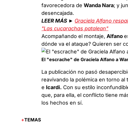
favorecedora de
Wanda Nara
; y ju
desencajada.
LEER MÁS ►
Graciela Alfano respa
"Las cucarachas patalean"
Acompañando el montaje,
Alfano
e
dónde va el ataque? Quieren ser c
El "escrache" de Graciela Alfano a Wa
La publicación no pasó desapercibi
reavivando la polémica en torno al 
e
Icardi.
Con su estilo inconfundibl
que, para ella, el conflicto tiene 
los hechos en sí.
TEMAS