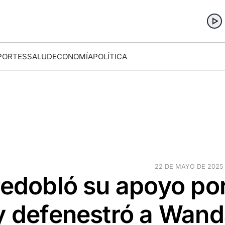
PORTES
SALUD
ECONOMÍA
POLÍTICA
22 DE MAYO DE 2025 ·
redobló su apoyo po
 y defenestró a Wan