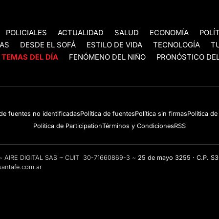
POLICIALES
ACTUALIDAD
SALUD
ECONOMÍA
POLÍ
AS
DESDE EL SOFÁ
ESTILO DE VIDA
TECNOLOGÍA
T
TEMAS DEL DÍA
FENÓMENO DEL NIÑO
PRONÓSTICO DEL
 de fuentes no identificadas
Política de fuentes
Política sin firmas
Política d
Politica de Participation
Términos y Condiciones
RSS
e ~ AIRE DIGITAL SAS ~ CUIT 30-71660869-3 ~
25 de mayo 3255 · C.P. S
antafe.com.ar