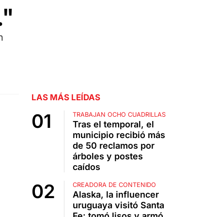
."
n
LAS MÁS LEÍDAS
TRABAJAN OCHO CUADRILLAS
Tras el temporal, el
municipio recibió más
de 50 reclamos por
árboles y postes
caídos
CREADORA DE CONTENIDO
Alaska, la influencer
uruguaya visitó Santa
Fe: tomó lisos y armó