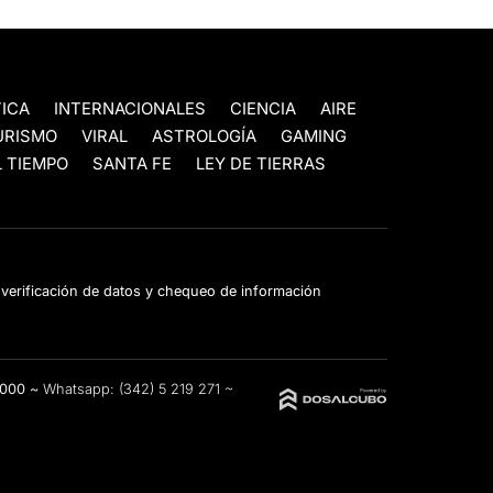
TICA
INTERNACIONALES
CIENCIA
AIRE
URISMO
VIRAL
ASTROLOGÍA
GAMING
 TIEMPO
SANTA FE
LEY DE TIERRAS
e verificación de datos y chequeo de información
3000 ~
Whatsapp:
(342) 5 219 271
~