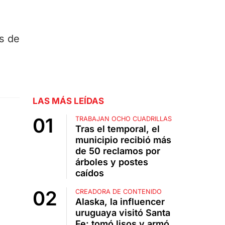
s de
LAS MÁS LEÍDAS
TRABAJAN OCHO CUADRILLAS
Tras el temporal, el
municipio recibió más
de 50 reclamos por
árboles y postes
caídos
CREADORA DE CONTENIDO
Alaska, la influencer
uruguaya visitó Santa
Fe: tomó lisos y armó