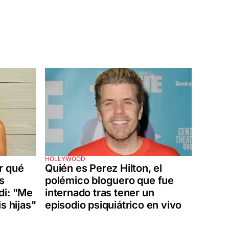
HOLLYWOOD
r qué
Quién es Perez Hilton, el
s
polémico bloguero que fue
di: "Me
internado tras tener un
s hijas"
episodio psiquiátrico en vivo