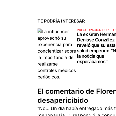
TE PODRÍA INTERESAR
PREOCUPACIÓN POR SU 
La ex Gran Herma
Denisse González
reveló que su est
salud empeoró: "N
la noticia que
esperábamos"
El comentario de Flore
desapericibido
“No... Un día había entregado más t
menopausia...”, respondió la conduc