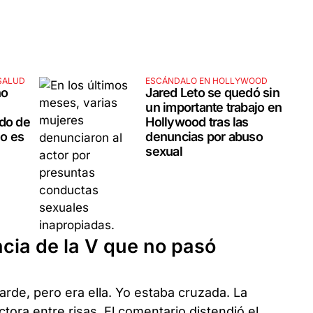
SALUD
ESCÁNDALO EN HOLLYWOOD
no
Jared Leto se quedó sin
un importante trabajo en
ado de
Hollywood tras las
o es
denuncias por abuso
sexual
ncia de la V que no pasó
arde, pero era ella. Yo estaba cruzada. La
tora entre risas. El comentario distendió el