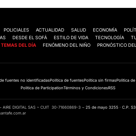
POLICIALES
ACTUALIDAD
SALUD
ECONOMÍA
POLÍ
AS
DESDE EL SOFÁ
ESTILO DE VIDA
TECNOLOGÍA
T
TEMAS DEL DÍA
FENÓMENO DEL NIÑO
PRONÓSTICO DEL
 de fuentes no identificadas
Política de fuentes
Política sin firmas
Política d
Politica de Participation
Términos y Condiciones
RSS
e ~ AIRE DIGITAL SAS ~ CUIT 30-71660869-3 ~
25 de mayo 3255 · C.P. S
antafe.com.ar