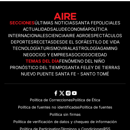
SECCIONES
ÚLTIMAS NOTICIAS
SANTA FE
POLICIALES
ACTUALIDAD
SALUD
ECONOMÍA
POLÍTICA
INTERNACIONALES
CIENCIA
AIRE AGRO
ESPECTÁCULOS
DEPORTES
RECETAS
DESDE EL SOFÁ
ESTILO DE VIDA
TECNOLOGÍA
TURISMO
VIRAL
ASTROLOGÍA
GAMING
NEGOCIOS Y EMPRESAS
OCIO
SOCIEDAD
TEMAS DEL DÍA
FENÓMENO DEL NIÑO
PRONÓSTICO DEL TIEMPO
SANTA FE
LEY DE TIERRAS
NUEVO PUENTE SANTA FE - SANTO TOMÉ
Política de Correcciones
Politica de Ética
Política de fuentes no identificadas
Política de fuentes
Política sin firmas
Política de verificación de datos y chequeo de información
Politica de Participation
Términos y Condiciones
RSS