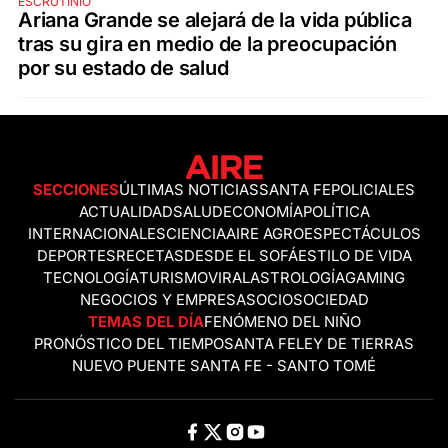
ESCRUTINIO
Ariana Grande se alejará de la vida pública
tras su gira en medio de la preocupación
por su estado de salud
SECCIONES
ÚLTIMAS NOTICIAS
SANTA FE
POLICIALES
ACTUALIDAD
SALUD
ECONOMÍA
POLÍTICA
INTERNACIONALES
CIENCIA
AIRE AGRO
ESPECTÁCULOS
DEPORTES
RECETAS
DESDE EL SOFÁ
ESTILO DE VIDA
TECNOLOGÍA
TURISMO
VIRAL
ASTROLOGÍA
GAMING
NEGOCIOS Y EMPRESAS
OCIO
SOCIEDAD
TEMAS DEL DÍA
FENÓMENO DEL NIÑO
PRONÓSTICO DEL TIEMPO
SANTA FE
LEY DE TIERRAS
NUEVO PUENTE SANTA FE - SANTO TOMÉ