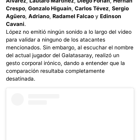
Álvarez
,
Lautaro Martínez
,
Diego Forlán
,
Hernán
Crespo
,
Gonzalo Higuaín
,
Carlos Tévez
,
Sergio
Agüero
,
Adriano
,
Radamel Falcao
y
Edinson
Cavani
.
López no emitió ningún sonido a lo largo del video
para validar a ninguno de los atacantes
mencionados. Sin embargo, al escuchar el nombre
del actual jugador del Galatasaray, realizó un
gesto corporal irónico, dando a entender que la
comparación resultaba completamente
desatinada.