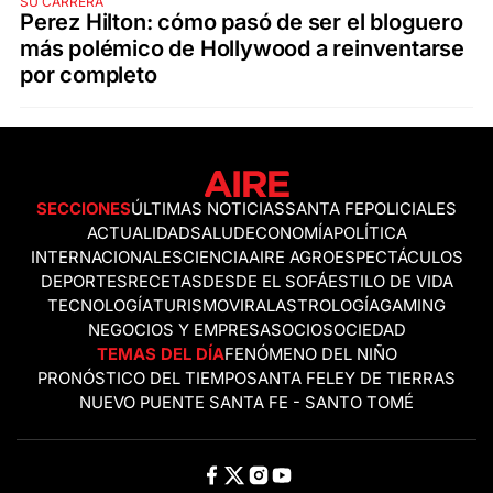
SU CARRERA
Perez Hilton: cómo pasó de ser el bloguero
más polémico de Hollywood a reinventarse
por completo
SECCIONES
ÚLTIMAS NOTICIAS
SANTA FE
POLICIALES
ACTUALIDAD
SALUD
ECONOMÍA
POLÍTICA
INTERNACIONALES
CIENCIA
AIRE AGRO
ESPECTÁCULOS
DEPORTES
RECETAS
DESDE EL SOFÁ
ESTILO DE VIDA
TECNOLOGÍA
TURISMO
VIRAL
ASTROLOGÍA
GAMING
NEGOCIOS Y EMPRESAS
OCIO
SOCIEDAD
TEMAS DEL DÍA
FENÓMENO DEL NIÑO
PRONÓSTICO DEL TIEMPO
SANTA FE
LEY DE TIERRAS
NUEVO PUENTE SANTA FE - SANTO TOMÉ