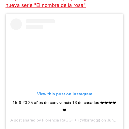
nueva serie "El nombre de la rosa"
View this post on Instagram
15-6-20 25 años de convivencia 13 de casados ❤️❤️❤️❤️
❤️
A post shared by
Florencia RaGGi ➰
(@florraggi) on
Jun 15, 2020 at 6:47pm PDT