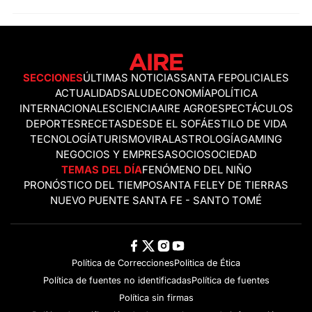
SECCIONES
ÚLTIMAS NOTICIAS
SANTA FE
POLICIALES
ACTUALIDAD
SALUD
ECONOMÍA
POLÍTICA
INTERNACIONALES
CIENCIA
AIRE AGRO
ESPECTÁCULOS
DEPORTES
RECETAS
DESDE EL SOFÁ
ESTILO DE VIDA
TECNOLOGÍA
TURISMO
VIRAL
ASTROLOGÍA
GAMING
NEGOCIOS Y EMPRESAS
OCIO
SOCIEDAD
TEMAS DEL DÍA
FENÓMENO DEL NIÑO
PRONÓSTICO DEL TIEMPO
SANTA FE
LEY DE TIERRAS
NUEVO PUENTE SANTA FE - SANTO TOMÉ
Política de Correcciones
Politica de Ética
Política de fuentes no identificadas
Política de fuentes
Política sin firmas