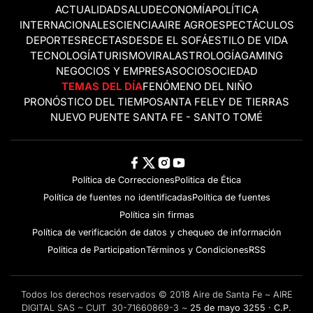
ACTUALIDAD
SALUD
ECONOMÍA
POLÍTICA
INTERNACIONALES
CIENCIA
AIRE AGRO
ESPECTÁCULOS
DEPORTES
RECETAS
DESDE EL SOFÁ
ESTILO DE VIDA
TECNOLOGÍA
TURISMO
VIRAL
ASTROLOGÍA
GAMING
NEGOCIOS Y EMPRESAS
OCIO
SOCIEDAD
TEMAS DEL DÍA
FENÓMENO DEL NIÑO
PRONÓSTICO DEL TIEMPO
SANTA FE
LEY DE TIERRAS
NUEVO PUENTE SANTA FE - SANTO TOMÉ
Política de Correcciones
Politica de Ética
Política de fuentes no identificadas
Política de fuentes
Política sin firmas
Política de verificación de datos y chequeo de información
Politica de Participation
Términos y Condiciones
RSS
Todos los derechos reservados © 2018 Aire de Santa Fe ~ AIRE
DIGITAL SAS ~ CUIT 30-71660869-3 ~
25 de mayo 3255 · C.P.