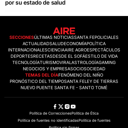
por su estado de salud
SECCIONES
ÚLTIMAS NOTICIAS
SANTA FE
POLICIALES
ACTUALIDAD
SALUD
ECONOMÍA
POLÍTICA
INTERNACIONALES
CIENCIA
AIRE AGRO
ESPECTÁCULOS
DEPORTES
RECETAS
DESDE EL SOFÁ
ESTILO DE VIDA
TECNOLOGÍA
TURISMO
VIRAL
ASTROLOGÍA
GAMING
NEGOCIOS Y EMPRESAS
OCIO
SOCIEDAD
TEMAS DEL DÍA
FENÓMENO DEL NIÑO
PRONÓSTICO DEL TIEMPO
SANTA FE
LEY DE TIERRAS
NUEVO PUENTE SANTA FE - SANTO TOMÉ
Política de Correcciones
Politica de Ética
Política de fuentes no identificadas
Política de fuentes
Política sin firmas