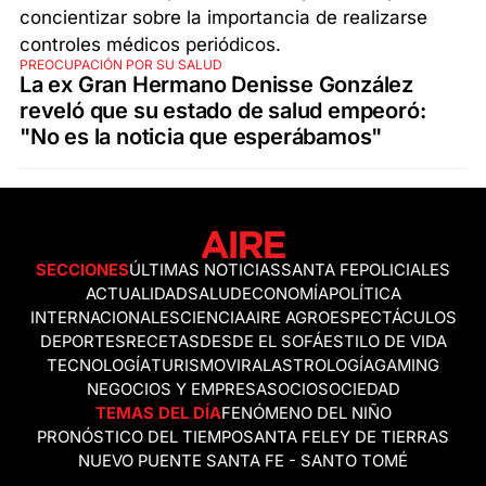
PREOCUPACIÓN POR SU SALUD
La ex Gran Hermano Denisse González
reveló que su estado de salud empeoró:
"No es la noticia que esperábamos"
SECCIONES
ÚLTIMAS NOTICIAS
SANTA FE
POLICIALES
ACTUALIDAD
SALUD
ECONOMÍA
POLÍTICA
INTERNACIONALES
CIENCIA
AIRE AGRO
ESPECTÁCULOS
DEPORTES
RECETAS
DESDE EL SOFÁ
ESTILO DE VIDA
TECNOLOGÍA
TURISMO
VIRAL
ASTROLOGÍA
GAMING
NEGOCIOS Y EMPRESAS
OCIO
SOCIEDAD
TEMAS DEL DÍA
FENÓMENO DEL NIÑO
PRONÓSTICO DEL TIEMPO
SANTA FE
LEY DE TIERRAS
NUEVO PUENTE SANTA FE - SANTO TOMÉ