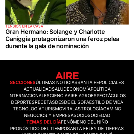
TENSIÓN EN LA CASA
Gran Hermano: Solange y Charlotte
Caniggia protagonizaron una feroz pelea
durante la gala de nominación
SECCIONES
ÚLTIMAS NOTICIAS
SANTA FE
POLICIALES
ACTUALIDAD
SALUD
ECONOMÍA
POLÍTICA
INTERNACIONALES
CIENCIA
AIRE AGRO
ESPECTÁCULOS
DEPORTES
RECETAS
DESDE EL SOFÁ
ESTILO DE VIDA
TECNOLOGÍA
TURISMO
VIRAL
ASTROLOGÍA
GAMING
NEGOCIOS Y EMPRESAS
OCIO
SOCIEDAD
TEMAS DEL DÍA
FENÓMENO DEL NIÑO
PRONÓSTICO DEL TIEMPO
SANTA FE
LEY DE TIERRAS