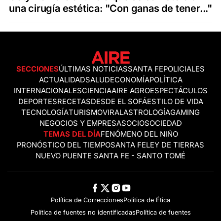
una cirugía estética: "Con ganas de tener..."
SECCIONES
ÚLTIMAS NOTICIAS
SANTA FE
POLICIALES
ACTUALIDAD
SALUD
ECONOMÍA
POLÍTICA
INTERNACIONALES
CIENCIA
AIRE AGRO
ESPECTÁCULOS
DEPORTES
RECETAS
DESDE EL SOFÁ
ESTILO DE VIDA
TECNOLOGÍA
TURISMO
VIRAL
ASTROLOGÍA
GAMING
NEGOCIOS Y EMPRESAS
OCIO
SOCIEDAD
TEMAS DEL DÍA
FENÓMENO DEL NIÑO
PRONÓSTICO DEL TIEMPO
SANTA FE
LEY DE TIERRAS
NUEVO PUENTE SANTA FE - SANTO TOMÉ
Política de Correcciones
Politica de Ética
Política de fuentes no identificadas
Política de fuentes