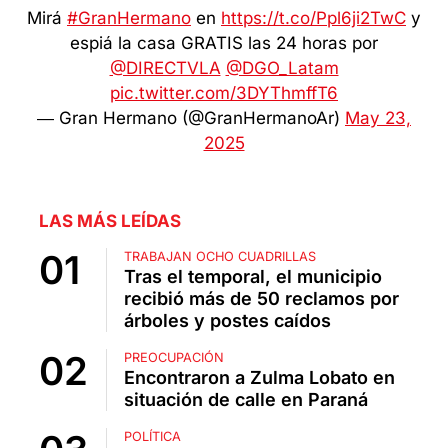
Mirá
#GranHermano
en
https://t.co/Ppl6ji2TwC
y
espiá la casa GRATIS las 24 horas por
@DIRECTVLA
@DGO_Latam
pic.twitter.com/3DYThmffT6
— Gran Hermano (@GranHermanoAr)
May 23,
2025
LAS MÁS LEÍDAS
TRABAJAN OCHO CUADRILLAS
Tras el temporal, el municipio
recibió más de 50 reclamos por
árboles y postes caídos
PREOCUPACIÓN
Encontraron a Zulma Lobato en
situación de calle en Paraná
POLÍTICA