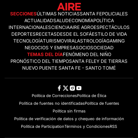
SECCIONES
ÚLTIMAS NOTICIAS
SANTA FE
POLICIALES
ACTUALIDAD
SALUD
ECONOMÍA
POLÍTICA
INTERNACIONALES
CIENCIA
AIRE AGRO
ESPECTÁCULOS
DEPORTES
RECETAS
DESDE EL SOFÁ
ESTILO DE VIDA
TECNOLOGÍA
TURISMO
VIRAL
ASTROLOGÍA
GAMING
NEGOCIOS Y EMPRESAS
OCIO
SOCIEDAD
TEMAS DEL DÍA
FENÓMENO DEL NIÑO
PRONÓSTICO DEL TIEMPO
SANTA FE
LEY DE TIERRAS
NUEVO PUENTE SANTA FE - SANTO TOMÉ
Política de Correcciones
Politica de Ética
Política de fuentes no identificadas
Política de fuentes
Política sin firmas
Política de verificación de datos y chequeo de información
Politica de Participation
Términos y Condiciones
RSS